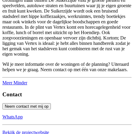
Groningen maar binnen De Suikerzijde vind je groene pleinen en
speelvelden, autoluwe straten en buurtuinen waar jij je eigen groente
en fruit kunt kweken. De Suikerzijde wordt ook een bruisend
stadsdeel met hippe koffiezaakjes, werkruimtes, trendy boetiekjes
maar ook winkels voor de dagelijkse boodschappen en goede
restaurants. In de plint van Vertex komt een horecagelegenheid voor
koffie, lunch of borrel met uitzicht op het Hoendiep. Ook
zorgvoorzieningen en openbaar vervoer zijn dichtbij. Kortom; De
ligging van Vertex is ideaal: je hebt alles binnen handbereik zodat je
het gemak van het stadsleven kunt combineren met de rust van je
eigen woning.
Wil je meer informatie over de woningen of de planning? Uiteraard
helpen we je graag. Neem contact op met één van onze makelaars.
Meer
Minder
Contact
Neem contact met mij op
WhatsApp
Bekijk de projectwebsite