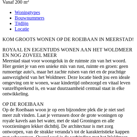
2
Vanaf 200 m
Woningtypes
Bouwnummers
Tijdlijn
Locatie
KOM GROOTS WONEN OP DE ROEIBAAN IN MEERSTAD!
ROYAAL EN EIGENTIJDS WONEN AAN HET WOLDMEER
EN NOG ZOVEEL MEER
Meerstad staat voor woongeluk in de ruimste zin van het woord.
Hier geniet je van een unieke mix van rust, ruimte en groen: geen
rumoerige auto's, maar het zachte ruisen van riet en de prachtige
aanwezigheid van het Woldmeer. Deze locatie biedt jou een ideale
omgeving om te wonen, waar kindertijd onbezorgd en vitaal leven
vanzelfsprekend is, en waar duurzaamheid centraal staat in elke
ontwikkeling.
OP DE ROEIBAAN
Op de Roeibaan woon je op een bijzondere plek die je niet snel
meer zult vinden. Laat je verrassen door de grote woningen op
royale kavels aan het water, met de stad Groningen en alle
voorzieningen lekker dichtbij. De architectuur is met zorg
ontworpen, van de strakke veranda’s tot de karakteristieke kappen