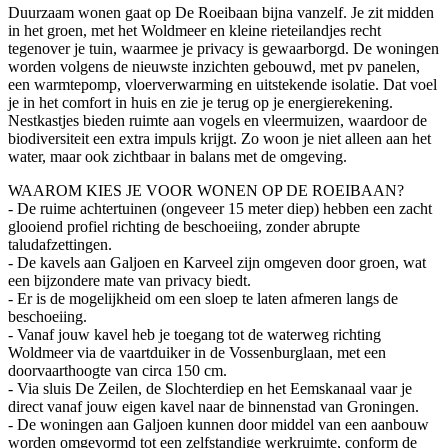
Duurzaam wonen gaat op De Roeibaan bijna vanzelf. Je zit midden
in het groen, met het Woldmeer en kleine rieteilandjes recht
tegenover je tuin, waarmee je privacy is gewaarborgd. De woningen
worden volgens de nieuwste inzichten gebouwd, met pv panelen,
een warmtepomp, vloerverwarming en uitstekende isolatie. Dat voel
je in het comfort in huis en zie je terug op je energierekening.
Nestkastjes bieden ruimte aan vogels en vleermuizen, waardoor de
biodiversiteit een extra impuls krijgt. Zo woon je niet alleen aan het
water, maar ook zichtbaar in balans met de omgeving.
WAAROM KIES JE VOOR WONEN OP DE ROEIBAAN?
- De ruime achtertuinen (ongeveer 15 meter diep) hebben een zacht
glooiend profiel richting de beschoeiing, zonder abrupte
taludafzettingen.
- De kavels aan Galjoen en Karveel zijn omgeven door groen, wat
een bijzondere mate van privacy biedt.
- Er is de mogelijkheid om een sloep te laten afmeren langs de
beschoeiing.
- Vanaf jouw kavel heb je toegang tot de waterweg richting
Woldmeer via de vaartduiker in de Vossenburglaan, met een
doorvaarthoogte van circa 150 cm.
- Via sluis De Zeilen, de Slochterdiep en het Eemskanaal vaar je
direct vanaf jouw eigen kavel naar de binnenstad van Groningen.
- De woningen aan Galjoen kunnen door middel van een aanbouw
worden omgevormd tot een zelfstandige werkruimte, conform de