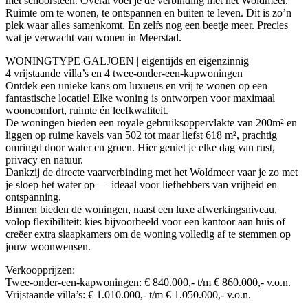
met schoorsteen. Overal voel je de verbinding met het Woldmeer.
Ruimte om te wonen, te ontspannen en buiten te leven. Dit is zo’n
plek waar alles samenkomt. En zelfs nog een beetje meer. Precies
wat je verwacht van wonen in Meerstad.
WONINGTYPE GALJOEN | eigentijds en eigenzinnig
4 vrijstaande villa’s en 4 twee-onder-een-kapwoningen
Ontdek een unieke kans om luxueus en vrij te wonen op een
fantastische locatie! Elke woning is ontworpen voor maximaal
wooncomfort, ruimte én leefkwaliteit.
De woningen bieden een royale gebruiksoppervlakte van 200m² en
liggen op ruime kavels van 502 tot maar liefst 618 m², prachtig
omringd door water en groen. Hier geniet je elke dag van rust,
privacy en natuur.
Dankzij de directe vaarverbinding met het Woldmeer vaar je zo met
je sloep het water op — ideaal voor liefhebbers van vrijheid en
ontspanning.
Binnen bieden de woningen, naast een luxe afwerkingsniveau,
volop flexibiliteit: kies bijvoorbeeld voor een kantoor aan huis of
creëer extra slaapkamers om de woning volledig af te stemmen op
jouw woonwensen.
Verkoopprijzen:
Twee-onder-een-kapwoningen: € 840.000,- t/m € 860.000,- v.o.n.
Vrijstaande villa’s: € 1.010.000,- t/m € 1.050.000,- v.o.n.