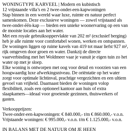
WONINGTYPE KARVEEL | Modern en kubistisch
12 vrijstaande villa’s en 2 twee-onder-een-kapwoningen
Stap binnen in een wereld waar luxe, ruimte en natuur perfect
samenkomen. Deze exclusieve woningen — zowel vrijstaand als
twee-onder-één-kap — bieden een unieke woonervaring op een van
de mooiste locaties aan het water.
Met een royale gebruiksoppervlakte van 202 m² (exclusief berging)
heb je alle ruimte voor comfortabel wonen, werken en ontspannen.
De woningen liggen op ruime kavels van 419 tot maar liefst 927 m²,
rijk omgeven door groen en water. Dankzij de directe
vaarverbinding met het Woldmeer vaar je vanuit je eigen tuin zo het
water op met je sloep.
Elke woning is ontworpen met oog voor detail en voorzien van een
hoogwaardig luxe afwerkingsniveau. De oriëntatie op het water
zorgt voor optimale lichtinval, prachtige vergezichten en een ultiem
gevoel van vrijheid. Daarnaast bieden de woningen volop
flexibiliteit, zoals een optioneel kantoor aan huis of extra
slaapkamers—ideaal voor groeiende gezinnen, thuiswerkers of
gasten.
Verkoopprijzen:
Twee-onder-een-kapwoningen: € 840.000,- t/m € 860.000,- v.o.n.
Vrijstaande woningen: € 995.000,- v.o.n. t/m € 1.125.000,- v.o.n.
IN BALANS MET DE NATUUR OM JE HEEN