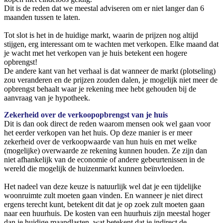
Dit is de reden dat we meestal adviseren om er niet langer dan 6
maanden tussen te laten.
Tot slot is het in de huidige markt, waarin de prijzen nog altijd
stijgen, erg interessant om te wachten met verkopen. Elke maand dat
je wacht met het verkopen van je huis betekent een hogere
opbrengst!
De andere kant van het verhaal is dat wanneer de markt (plotseling)
zou veranderen en de prijzen zouden dalen, je mogelijk niet meer de
opbrengst behaalt waar je rekening mee hebt gehouden bij de
aanvraag van je hypotheek.
Zekerheid over de verkoopopbrengst van je huis
Dit is dan ook direct de reden waarom mensen ook wel gaan voor
het eerder verkopen van het huis. Op deze manier is er meer
zekerheid over de verkoopwaarde van hun huis en met welke
(mogelijke) overwaarde ze rekening kunnen houden. Ze zijn dan
niet afhankelijk van de economie of andere gebeurtenissen in de
wereld die mogelijk de huizenmarkt kunnen beïnvloeden.
Het nadeel van deze keuze is natuurlijk wel dat je een tijdelijke
woonruimte zult moeten gaan vinden. En wanneer je niet direct
ergens terecht kunt, betekent dit dat je op zoek zult moeten gaan
naar een huurhuis. De kosten van een huurhuis zijn meestal hoger
dan je huidige maandlasten, wat betekent dat je indirect de