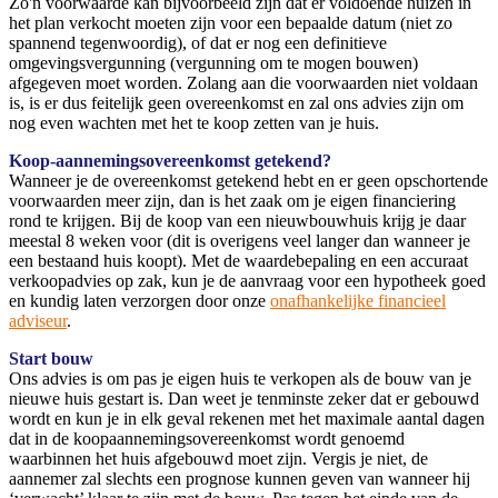
Zo'n voorwaarde kan bijvoorbeeld zijn dat er voldoende huizen in
het plan verkocht moeten zijn voor een bepaalde datum (niet zo
spannend tegenwoordig), of dat er nog een definitieve
omgevingsvergunning (vergunning om te mogen bouwen)
afgegeven moet worden. Zolang aan die voorwaarden niet voldaan
is, is er dus feitelijk geen overeenkomst en zal ons advies zijn om
nog even wachten met het te koop zetten van je huis.
Koop-aannemingsovereenkomst getekend?
Wanneer je de overeenkomst getekend hebt en er geen opschortende
voorwaarden meer zijn, dan is het zaak om je eigen financiering
rond te krijgen. Bij de koop van een nieuwbouwhuis krijg je daar
meestal 8 weken voor (dit is overigens veel langer dan wanneer je
een bestaand huis koopt). Met de waardebepaling en een accuraat
verkoopadvies op zak, kun je de aanvraag voor een hypotheek goed
en kundig laten verzorgen door onze
onafhankelijke financieel
adviseur
.
Start bouw
Ons advies is om pas je eigen huis te verkopen als de bouw van je
nieuwe huis gestart is. Dan weet je tenminste zeker dat er gebouwd
wordt en kun je in elk geval rekenen met het maximale aantal dagen
dat in de koopaannemingsovereenkomst wordt genoemd
waarbinnen het huis afgebouwd moet zijn. Vergis je niet, de
aannemer zal slechts een prognose kunnen geven van wanneer hij