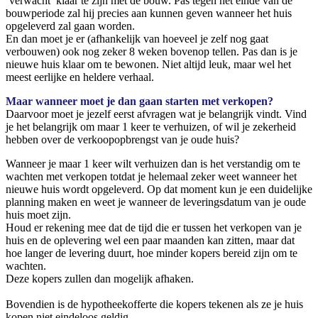
‘verwacht’ klaar te zijn met de bouw. Pas tegen het einde van de
bouwperiode zal hij precies aan kunnen geven wanneer het huis
opgeleverd zal gaan worden.
En dan moet je er (afhankelijk van hoeveel je zelf nog gaat
verbouwen) ook nog zeker 8 weken bovenop tellen. Pas dan is je
nieuwe huis klaar om te bewonen. Niet altijd leuk, maar wel het
meest eerlijke en heldere verhaal.
Maar wanneer moet je dan gaan starten met verkopen?
Daarvoor moet je jezelf eerst afvragen wat je belangrijk vindt. Vind
je het belangrijk om maar 1 keer te verhuizen, of wil je zekerheid
hebben over de verkoopopbrengst van je oude huis?
Wanneer je maar 1 keer wilt verhuizen dan is het verstandig om te
wachten met verkopen totdat je helemaal zeker weet wanneer het
nieuwe huis wordt opgeleverd. Op dat moment kun je een duidelijke
planning maken en weet je wanneer de leveringsdatum van je oude
huis moet zijn.
Houd er rekening mee dat de tijd die er tussen het verkopen van je
huis en de oplevering wel een paar maanden kan zitten, maar dat
hoe langer de levering duurt, hoe minder kopers bereid zijn om te
wachten.
Deze kopers zullen dan mogelijk afhaken.
Bovendien is de hypotheekofferte die kopers tekenen als ze je huis
kopen niet eindeloos geldig.